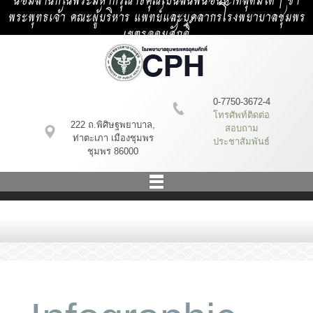
น้อมสำนึกในพระมหากรุณาธิคุณเป็นล้นพ้นอันหาที่สุดมิได้ | ข้า
พระพุทธเจ้า คณะผู้บริหาร แพทย์และบุคลากรโรงพยาบาลชุมพร
เขตรอุดมศักดิ์
0-7750-3672-4
โทรศัพท์ติดต่อ
222 ถ.พิศิษฐพยาบาล,
สอบถาม
ท่าตะเภา เมืองชุมพร
ประชาสัมพันธ์
ชุมพร 86000