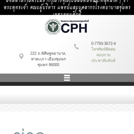
น้อมสำนึกในพระมหากรุณาธิคุณเป็นล้นพ้นอันหาที่สุดมิได้ | ข้า
พระพุทธเจ้า คณะผู้บริหาร แพทย์และบุคลากรโรงพยาบาลชุมพร
เขตรอุดมศักดิ์
0-7750-3672-4
โทรศัพท์ติดต่อ
222 ถ.พิศิษฐพยาบาล,
สอบถาม
ท่าตะเภา เมืองชุมพร
ประชาสัมพันธ์
ชุมพร 86000