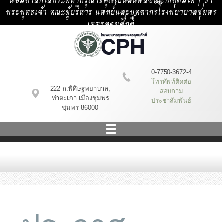
น้อมสำนึกในพระมหากรุณาธิคุณเป็นล้นพ้นอันหาที่สุดมิได้ | ข้า
พระพุทธเจ้า คณะผู้บริหาร แพทย์และบุคลากรโรงพยาบาลชุมพร
เขตรอุดมศักดิ์
0-7750-3672-4
โทรศัพท์ติดต่อ
222 ถ.พิศิษฐพยาบาล,
สอบถาม
ท่าตะเภา เมืองชุมพร
ประชาสัมพันธ์
ชุมพร 86000