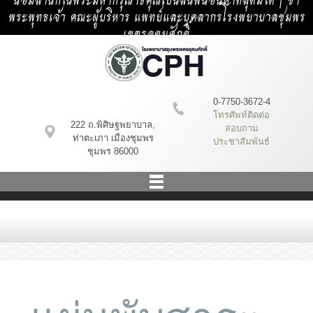
น้อมสำนึกในพระมหากรุณาธิคุณเป็นล้นพ้นอันหาที่สุดมิได้ | ข้า
พระพุทธเจ้า คณะผู้บริหาร แพทย์และบุคลากรโรงพยาบาลชุมพร
เขตรอุดมศักดิ์
0-7750-3672-4
โทรศัพท์ติดต่อ
222 ถ.พิศิษฐพยาบาล,
สอบถาม
ท่าตะเภา เมืองชุมพร
ประชาสัมพันธ์
ชุมพร 86000