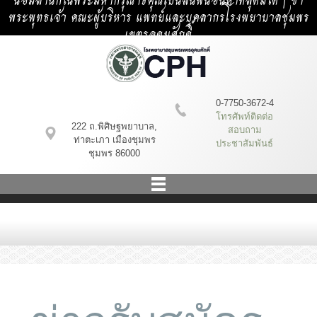
น้อมสำนึกในพระมหากรุณาธิคุณเป็นล้นพ้นอันหาที่สุดมิได้ | ข้า
พระพุทธเจ้า คณะผู้บริหาร แพทย์และบุคลากรโรงพยาบาลชุมพร
เขตรอุดมศักดิ์
0-7750-3672-4
โทรศัพท์ติดต่อ
222 ถ.พิศิษฐพยาบาล,
สอบถาม
ท่าตะเภา เมืองชุมพร
ประชาสัมพันธ์
ชุมพร 86000