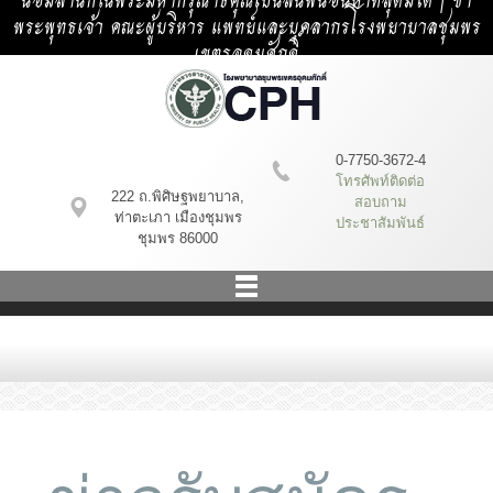
น้อมสำนึกในพระมหากรุณาธิคุณเป็นล้นพ้นอันหาที่สุดมิได้ | ข้า
พระพุทธเจ้า คณะผู้บริหาร แพทย์และบุคลากรโรงพยาบาลชุมพร
เขตรอุดมศักดิ์
0-7750-3672-4
โทรศัพท์ติดต่อ
222 ถ.พิศิษฐพยาบาล,
สอบถาม
ท่าตะเภา เมืองชุมพร
ประชาสัมพันธ์
ชุมพร 86000