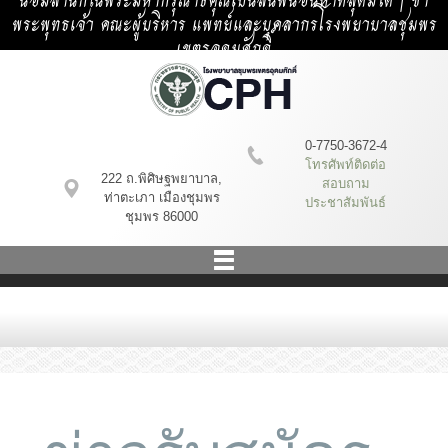
น้อมสำนึกในพระมหากรุณาธิคุณเป็นล้นพ้นอันหาที่สุดมิได้ | ข้า
พระพุทธเจ้า คณะผู้บริหาร แพทย์และบุคลากรโรงพยาบาลชุมพร
เขตรอุดมศักดิ์
0-7750-3672-4
โทรศัพท์ติดต่อ
222 ถ.พิศิษฐพยาบาล,
สอบถาม
ท่าตะเภา เมืองชุมพร
ประชาสัมพันธ์
ชุมพร 86000