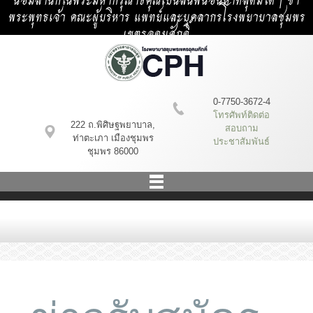
น้อมสำนึกในพระมหากรุณาธิคุณเป็นล้นพ้นอันหาที่สุดมิได้ | ข้า
พระพุทธเจ้า คณะผู้บริหาร แพทย์และบุคลากรโรงพยาบาลชุมพร
เขตรอุดมศักดิ์
0-7750-3672-4
โทรศัพท์ติดต่อ
222 ถ.พิศิษฐพยาบาล,
สอบถาม
ท่าตะเภา เมืองชุมพร
ประชาสัมพันธ์
ชุมพร 86000