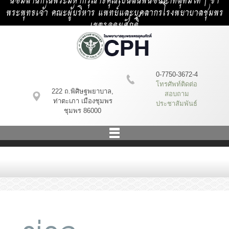
น้อมสำนึกในพระมหากรุณาธิคุณเป็นล้นพ้นอันหาที่สุดมิได้ | ข้า
พระพุทธเจ้า คณะผู้บริหาร แพทย์และบุคลากรโรงพยาบาลชุมพร
เขตรอุดมศักดิ์
0-7750-3672-4
โทรศัพท์ติดต่อ
222 ถ.พิศิษฐพยาบาล,
สอบถาม
ท่าตะเภา เมืองชุมพร
ประชาสัมพันธ์
ชุมพร 86000