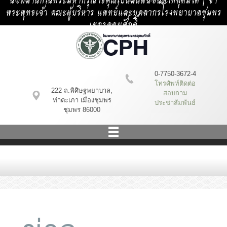
น้อมสำนึกในพระมหากรุณาธิคุณเป็นล้นพ้นอันหาที่สุดมิได้ | ข้า
พระพุทธเจ้า คณะผู้บริหาร แพทย์และบุคลากรโรงพยาบาลชุมพร
เขตรอุดมศักดิ์
0-7750-3672-4
โทรศัพท์ติดต่อ
222 ถ.พิศิษฐพยาบาล,
สอบถาม
ท่าตะเภา เมืองชุมพร
ประชาสัมพันธ์
ชุมพร 86000