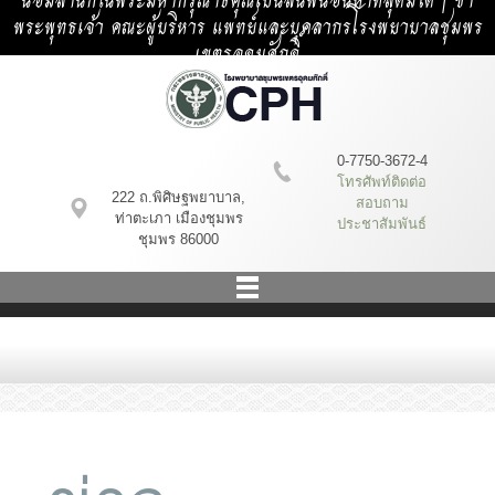
น้อมสำนึกในพระมหากรุณาธิคุณเป็นล้นพ้นอันหาที่สุดมิได้ | ข้า
พระพุทธเจ้า คณะผู้บริหาร แพทย์และบุคลากรโรงพยาบาลชุมพร
เขตรอุดมศักดิ์
0-7750-3672-4
โทรศัพท์ติดต่อ
222 ถ.พิศิษฐพยาบาล,
สอบถาม
ท่าตะเภา เมืองชุมพร
ประชาสัมพันธ์
ชุมพร 86000