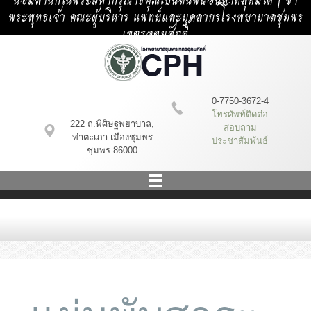
น้อมสำนึกในพระมหากรุณาธิคุณเป็นล้นพ้นอันหาที่สุดมิได้ | ข้า
พระพุทธเจ้า คณะผู้บริหาร แพทย์และบุคลากรโรงพยาบาลชุมพร
เขตรอุดมศักดิ์
0-7750-3672-4
โทรศัพท์ติดต่อ
222 ถ.พิศิษฐพยาบาล,
สอบถาม
ท่าตะเภา เมืองชุมพร
ประชาสัมพันธ์
ชุมพร 86000